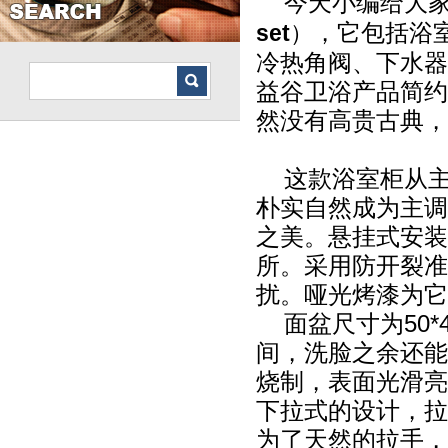
今天小编给大家
，它包括浴
set
）
冷热角阀、下水器
益谷卫浴产品简约
然没有高贵古典，
这款浴室柜从主
朴实自然成为主调
之美。悬挂式安装
所。采用防开裂准
扰。哑光烤漆为它
面盆尺寸为50*
间，洗脸之余还能
烧制，表面光滑亮
下拉式的设计，拉
为了天然的拉手，